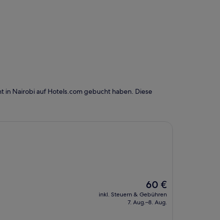
t in Nairobi auf Hotels.com gebucht haben. Diese
Der
60 €
Preis
inkl. Steuern & Gebühren
beträgt
7. Aug.–8. Aug.
60 €