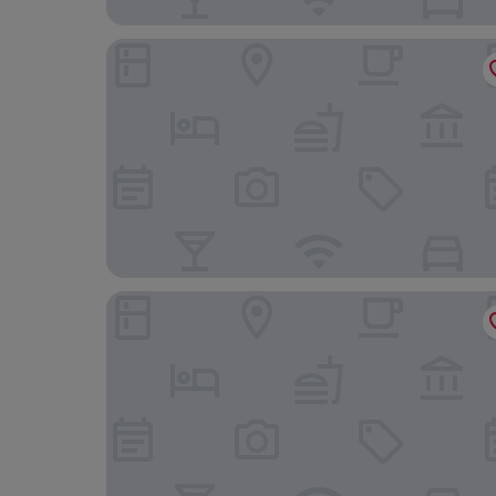
Crowne Plaza Nairobi Airport by IHG
ibis Styles Nairobi Westlands