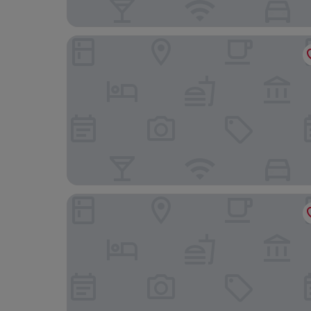
The Boma Nairobi
Radisson Blu Hotel Nairobi Upper Hill