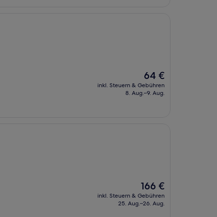
Der
64 €
Preis
inkl. Steuern & Gebühren
beträgt
8. Aug.–9. Aug.
64 €
Der
166 €
Preis
inkl. Steuern & Gebühren
beträgt
25. Aug.–26. Aug.
166 €