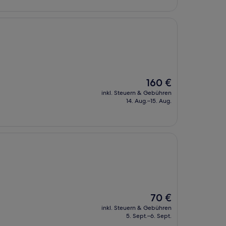
Der
160 €
Preis
inkl. Steuern & Gebühren
beträgt
14. Aug.–15. Aug.
160 €
Der
70 €
Preis
inkl. Steuern & Gebühren
beträgt
5. Sept.–6. Sept.
70 €