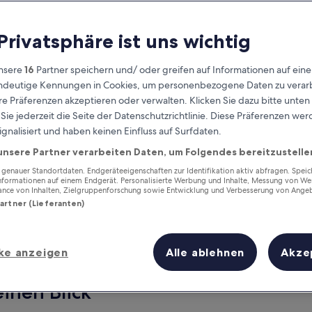
 Privatsphäre ist uns wichtig
nsere
16
Partner speichern und/ oder greifen auf Informationen auf ein
eindeutige Kennungen in Cookies, um personenbezogene Daten zu verarb
e Präferenzen akzeptieren oder verwalten. Klicken Sie dazu bitte unten
ie jederzeit die Seite der Datenschutzrichtlinie. Diese Präferenzen we
ignalisiert und haben keinen Einfluss auf Surfdaten.
unsere Partner verarbeiten Daten, um Folgendes bereitzustelle
Verdiene Prämien für jede
wahrgenommene Übernachtung
enauer Standortdaten. Endgeräteeigenschaften zur Identifikation aktiv abfragen. Spei
Informationen auf einem Endgerät. Personalisierte Werbung und Inhalte, Messung von We
ance von Inhalten, Zielgruppenforschung sowie Entwicklung und Verbesserung von Ange
Partner (Lieferanten)
ke anzeigen
Alle ablehnen
Akze
Morgen
Dieses Wochenende
7. Aug. - 8. Aug.
7. Aug. - 9. Aug.
einen Blick