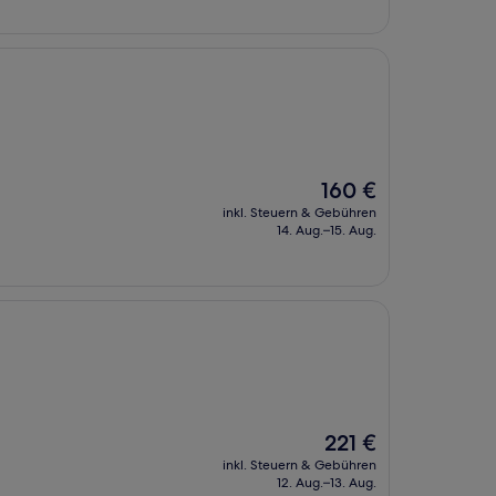
Der
160 €
Preis
inkl. Steuern & Gebühren
beträgt
14. Aug.–15. Aug.
160 €
Der
221 €
Preis
inkl. Steuern & Gebühren
beträgt
12. Aug.–13. Aug.