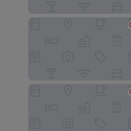
Baraka Tower Hotel
PrideInn Azure Hotel Nairobi Westlands