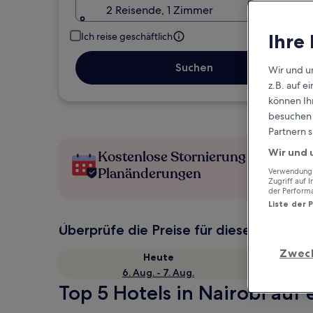
2 Reisende, 1 Zimmer
Ihre
Ich reise geschäftlich
Suchen
Wir und u
z.B. auf 
können Ihr
besuchen S
Partnern s
Wir und 
Kostenlose Stornierung bei
Planänderungen
Verwendung g
Zugriff auf 
der Perform
Liste der 
Überprüfe die Preise für diese Daten
Zwec
Heute
6. Aug. - 7. Aug.
Top 5 Hotels in Nairobi auf 