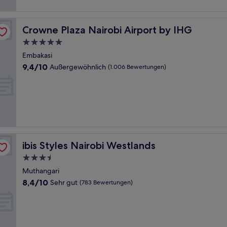
Crowne Plaza Nairobi Airport by IHG
Crowne Plaza Nairobi Airport by IHG
5.0-
Sterne-
Embakasi
Unterkunft
9.4
9,4/10
Außergewöhnlich
(1.006 Bewertungen)
von
10,
Außergewöhnlich,
(1.006
Bewertungen)
ibis Styles Nairobi Westlands
ibis Styles Nairobi Westlands
3.5-
Sterne-
Muthangari
Unterkunft
8.4
8,4/10
Sehr gut
(783 Bewertungen)
von
10,
Sehr
gut,