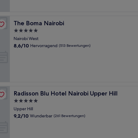
Bewertungen)
The Boma Nairobi
The Boma Nairobi
5.0-
Sterne-
Nairobi West
Unterkunft
8.6
8,6/10
Hervorragend
(513 Bewertungen)
von
10,
Hervorragend,
(513
Bewertungen)
Radisson Blu Hotel Nairobi Upper Hill
Radisson Blu Hotel Nairobi Upper Hill
5.0-
Sterne-
Upper Hill
Unterkunft
9.2
9,2/10
Wunderbar
(261 Bewertungen)
von
10,
Wunderbar,
(261