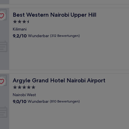
Best Western Nairobi Upper Hill
Best Western Nairobi Upper Hill
3.5-
Sterne-
Kilimani
Unterkunft
9.2
9,2/10
Wunderbar
(312 Bewertungen)
von
10,
Wunderbar,
(312
Bewertungen)
Argyle Grand Hotel Nairobi Airport
Argyle Grand Hotel Nairobi Airport
5.0-
Sterne-
Nairobi West
Unterkunft
9.0
9,0/10
Wunderbar
(810 Bewertungen)
von
10,
Wunderbar,
(810
Bewertungen)