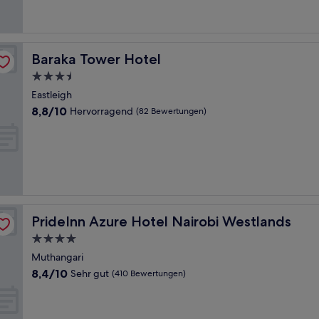
Bewertungen)
Baraka Tower Hotel
Baraka Tower Hotel
3.5-
Sterne-
Eastleigh
Unterkunft
8.8
8,8/10
Hervorragend
(82 Bewertungen)
von
10,
Hervorragend,
(82
Bewertungen)
PrideInn Azure Hotel Nairobi Westlands
PrideInn Azure Hotel Nairobi Westlands
4.0-
Sterne-
Muthangari
Unterkunft
8.4
8,4/10
Sehr gut
(410 Bewertungen)
von
10,
Sehr