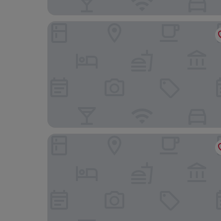
Hilton Garden Inn Nairobi Airport
Four Points By Sheraton Nairobi Airport