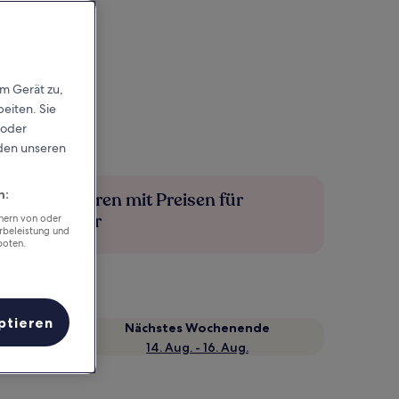
em Gerät zu,
eiten. Sie
 oder
rden unseren
n:
Mehr sparen mit Preisen für
Mitglieder
chern von oder
rbeleistung und
boten.
ptieren
Nächstes Wochenende
14. Aug. - 16. Aug.