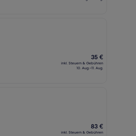
157 €
Der
35 €
Preis
inkl. Steuern & Gebühren
beträgt
10. Aug.–11. Aug.
35 €
Der
83 €
Preis
inkl. Steuern & Gebühren