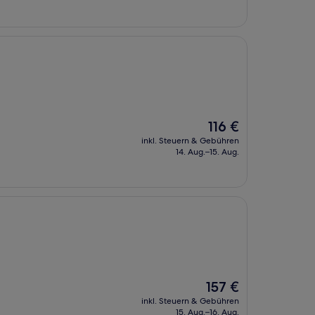
221 €
Der
116 €
Preis
inkl. Steuern & Gebühren
beträgt
14. Aug.–15. Aug.
116 €
Der
157 €
Preis
inkl. Steuern & Gebühren
beträgt
15. Aug.–16. Aug.