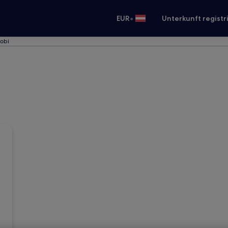
•
EUR
Unterkunft registr
robi