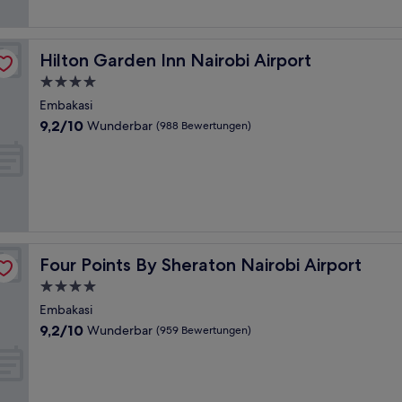
(783
Bewertungen)
Hilton Garden Inn Nairobi Airport
Hilton Garden Inn Nairobi Airport
4.0-
Sterne-
Embakasi
Unterkunft
9.2
9,2/10
Wunderbar
(988 Bewertungen)
von
10,
Wunderbar,
(988
Bewertungen)
Four Points By Sheraton Nairobi Airport
Four Points By Sheraton Nairobi Airport
4.0-
Sterne-
Embakasi
Unterkunft
9.2
9,2/10
Wunderbar
(959 Bewertungen)
von
10,
Wunderbar,
(959