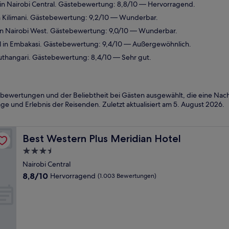
in Nairobi Central. Gästebewertung: 8,8/10 — Hervorragend.
n Kilimani. Gästebewertung: 9,2/10 — Wunderbar.
n Nairobi West. Gästebewertung: 9,0/10 — Wunderbar.
 in Embakasi. Gästebewertung: 9,4/10 — Außergewöhnlich.
thangari. Gästebewertung: 8,4/10 — Sehr gut.
bewertungen und der Beliebtheit bei Gästen ausgewählt, die eine Nach
ge und Erlebnis der Reisenden. Zuletzt aktualisiert am
5. August 2026
.
Best Western Plus Meridian Hotel
Best Western Plus Meridian Hotel
3.5-
Sterne-
Nairobi Central
Unterkunft
8.8
8,8/10
Hervorragend
(1.003 Bewertungen)
von
10,
Hervorragend,
(1.003
Bewertungen)