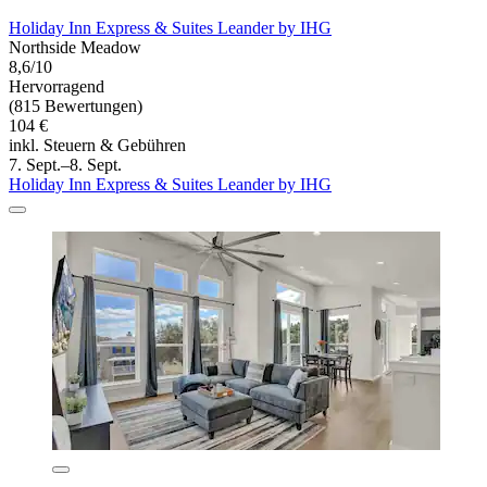
Holiday Inn Express & Suites Leander by IHG
Northside Meadow
8,6/10
Hervorragend
(815 Bewertungen)
104 €
inkl. Steuern & Gebühren
7. Sept.–8. Sept.
Holiday Inn Express & Suites Leander by IHG