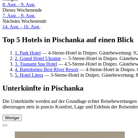
8. Aug. - 9. Aug.
Dieses Wochenende
7. Aug. - 9. Aug.
Nächstes Wochenende
14. Aug. - 16. Aug.
Top 5 Hotels in Pischanka auf einen Blick
1. Park Hotel
— 4-Sterne-Hotel in Dnipro. Gästebewertung: 9
2. Grand Hotel Ukraine
— 5-Sterne-Hotel in Dnipro. Gästebew
3. Tsunami Spa Hotel
— 4.5-Sterne-Hotel in Dnipro. Gästebew
4. Bartolomeo Best River Resort
— 4-Sterne-Hotel in Dnipro. 
5. Hotel Litera
— 3-Sterne-Hotel in Dnipro. Gästebewertung: 
Unterkünfte in Pischanka
Die Unterkünfte werden auf der Grundlage echter Reisebewertungen u
überzeugen stets in puncto Komfort, Lage und Erlebnis der Reisenden.
Weniger