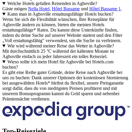
Welche Hotels gefallen Reisenden in Agboville?
Gäste mögen
Nella Hotel
,
Hôtel Bassame
und
Hôtel Bassame 1
.
Kann man in Agboville erstattungsfähige Hotels buchen?
Wenn Sie sich die Flexibilität wünschen, Ihre Reisepläne für
Agboville ändern zu können, bieten die meisten Hotels
erstattungsfähige* Raten. Du kannst diese Unterkünfte finden,
indem du deine Suche auf unserer Website startest und den Filter
„Voll erstattungsfähig" verwendest, um die Suche zu verfeinern.
Wie wird während meiner Reise das Wetter in Agboville?
Mit durchschnittlich 25 °C während der kältesten Monate ist
Agboville einfach zu jeder Jahreszeit ein tolles Reiseziel.
Wieso sollte ich mein Hotel für Agboville bei Hotels.com
buchen?
Es gibt eine Reihe guter Gründe, deine Reise nach Agboville bei
uns zu buchen: Dank unserer Optionen der kostenlosen Stornierung
bei ausgewählten Hotels* bleibst du flexibel, unsere Preisgarantie
sorgt dafür, dass du von niedrigsten Preisen profitierst und mit
unserem Bonusprogramm kannst du Geld sparen und nebenbei
Prämiennächte verdienen.
Top-Reiseziele