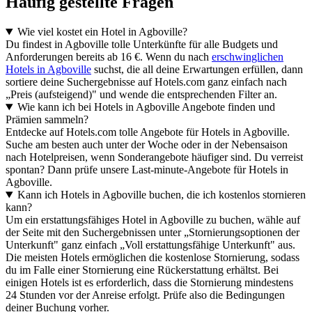
Häufig gestellte Fragen
Wie viel kostet ein Hotel in Agboville?
Du findest in Agboville tolle Unterkünfte für alle Budgets und
Anforderungen bereits ab 16 €. Wenn du nach
erschwinglichen
Hotels in Agboville
suchst, die all deine Erwartungen erfüllen, dann
sortiere deine Suchergebnisse auf Hotels.com ganz einfach nach
„Preis (aufsteigend)" und wende die entsprechenden Filter an.
Wie kann ich bei Hotels in Agboville Angebote finden und
Prämien sammeln?
Entdecke auf Hotels.com tolle Angebote für Hotels in Agboville.
Suche am besten auch unter der Woche oder in der Nebensaison
nach Hotelpreisen, wenn Sonderangebote häufiger sind. Du verreist
spontan? Dann prüfe unsere Last-minute-Angebote für Hotels in
Agboville.
Kann ich Hotels in Agboville buchen, die ich kostenlos stornieren
kann?
Um ein erstattungsfähiges Hotel in Agboville zu buchen, wähle auf
der Seite mit den Suchergebnissen unter „Stornierungsoptionen der
Unterkunft" ganz einfach „Voll erstattungsfähige Unterkunft" aus.
Die meisten Hotels ermöglichen die kostenlose Stornierung, sodass
du im Falle einer Stornierung eine Rückerstattung erhältst. Bei
einigen Hotels ist es erforderlich, dass die Stornierung mindestens
24 Stunden vor der Anreise erfolgt. Prüfe also die Bedingungen
deiner Buchung vorher.