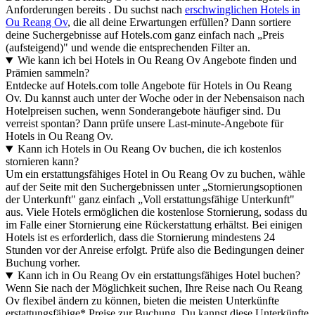
Anforderungen bereits . Du suchst nach
erschwinglichen Hotels in
Ou Reang Ov
, die all deine Erwartungen erfüllen? Dann sortiere
deine Suchergebnisse auf Hotels.com ganz einfach nach „Preis
(aufsteigend)" und wende die entsprechenden Filter an.
Wie kann ich bei Hotels in Ou Reang Ov Angebote finden und
Prämien sammeln?
Entdecke auf Hotels.com tolle Angebote für Hotels in Ou Reang
Ov. Du kannst auch unter der Woche oder in der Nebensaison nach
Hotelpreisen suchen, wenn Sonderangebote häufiger sind. Du
verreist spontan? Dann prüfe unsere Last-minute-Angebote für
Hotels in Ou Reang Ov.
Kann ich Hotels in Ou Reang Ov buchen, die ich kostenlos
stornieren kann?
Um ein erstattungsfähiges Hotel in Ou Reang Ov zu buchen, wähle
auf der Seite mit den Suchergebnissen unter „Stornierungsoptionen
der Unterkunft" ganz einfach „Voll erstattungsfähige Unterkunft"
aus. Viele Hotels ermöglichen die kostenlose Stornierung, sodass du
im Falle einer Stornierung eine Rückerstattung erhältst. Bei einigen
Hotels ist es erforderlich, dass die Stornierung mindestens 24
Stunden vor der Anreise erfolgt. Prüfe also die Bedingungen deiner
Buchung vorher.
Kann ich in Ou Reang Ov ein erstattungsfähiges Hotel buchen?
Wenn Sie nach der Möglichkeit suchen, Ihre Reise nach Ou Reang
Ov flexibel ändern zu können, bieten die meisten Unterkünfte
erstattungsfähige* Preise zur Buchung. Du kannst diese Unterkünfte