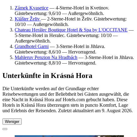
Zámek Kvasetice
— 4-Sterne-Hotel in Kvetinov.
Gästebewertung: 9,6/10 — Außergewöhnlich.
Klášter Želiv
— 2-Sterne-Hotel in Želiv. Gästebewertung:
10/10 — Außergewöhnlich.
Chateau Herálec Boutique Hotel & Spa by L'OCCITANE
—
5-Sterne-Hotel in Heralec. Gästebewertung: 10/10 —
Außergewöhnlich.
Grandhotel Garni
— 3-Sterne-Hotel in Jihlava.
Gästebewertung: 8,6/10 — Hervorragend.
Mahleruv Penzion Na Hradbách
— 3-Sterne-Hotel in Jihlava.
Gästebewertung: 8,8/10 — Hervorragend.
Unterkünfte in Krásná Hora
Die Unterkünfte werden auf der Grundlage echter
Reisebewertungen und der Beliebtheit bei Gästen ausgewählt, die
eine Nacht in Krásná Hora auf Hotels.com gebucht haben. Diese
Hotels in Krásná Hora überzeugen stets in puncto Komfort, Lage
und Erlebnis der Reisenden. Zuletzt aktualisiert am
9. August 2026
.
Weniger