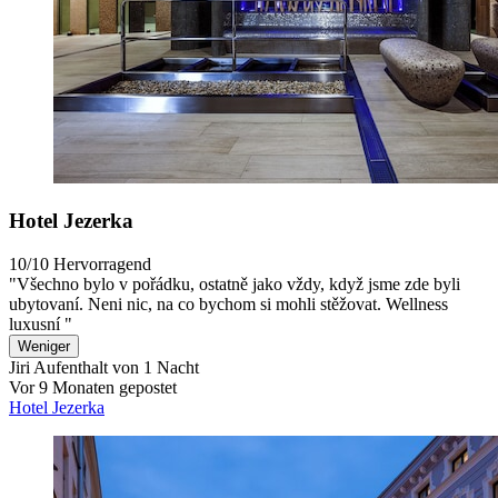
Hotel Jezerka
10/10
Hervorragend
"Všechno bylo v pořádku, ostatně jako vždy, když jsme zde byli
ubytovaní. Neni nic, na co bychom si mohli stěžovat. Wellness
luxusní "
Weniger
Jiri
Aufenthalt von 1 Nacht
Vor 9 Monaten gepostet
Hotel Jezerka