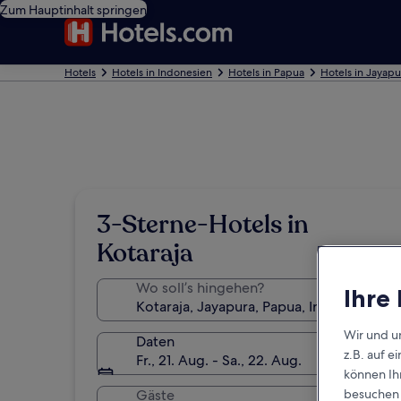
Zum Hauptinhalt springen
Hotels
Hotels in Indonesien
Hotels in Papua
Hotels in Jayapu
3-Sterne-Hotels in
Kotaraja
Wo soll’s hingehen?
Ihre
Wir und u
Daten
z.B. auf 
Fr., 21. Aug. - Sa., 22. Aug.
können Ihr
Gäste
besuchen S