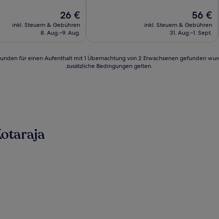
10,
Der
Gut,
Der
26 €
56 €
Preis
(41
Preis
inkl. Steuern & Gebühren
inkl. Steuern & Gebühren
beträgt
Bewertungen)
beträgt
8. Aug.–9. Aug.
31. Aug.–1. Sept.
26 €
56 €
24 Stunden für einen Aufenthalt mit 1 Übernachtung von 2 Erwachsenen gefunden wu
zusätzliche Bedingungen gelten.
otaraja