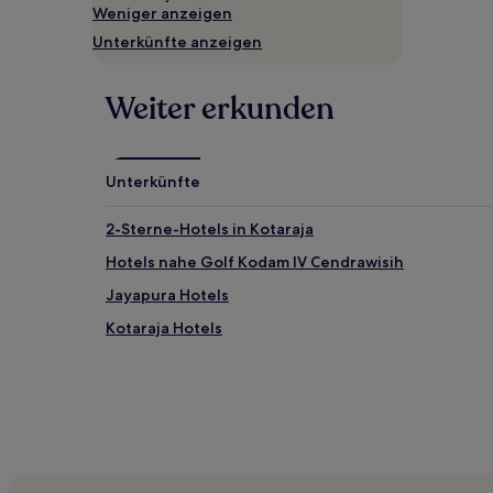
Weniger anzeigen
gefunden
wurde.
Unterkünfte anzeigen
Preise
und
Verfügbarkeiten
Weiter erkunden
können
sich
ändern.
Es
Unterkünfte
können
zusätzliche
2-Sterne-Hotels in Kotaraja
Bedingungen
gelten.
Hotels nahe Golf Kodam IV Cendrawisih
Jayapura Hotels
Kotaraja Hotels