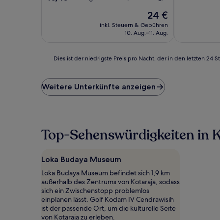
10,
von
Der
(1
24 €
10,
Preis
Bewertung)
Außergewöhnlich,
inkl. Steuern & Gebühren
beträgt
(1
10. Aug.–11. Aug.
24 €
Bewertung)
Dies
Dies ist der niedrigste Preis pro Nacht, der in den letzten 
ist
der
niedrigste
Weitere Unterkünfte anzeigen
Preis
pro
Nacht,
der
in
Top-Sehenswürdigkeiten in K
den
letzten
24 Stunden
Loka Budaya Museum
für
Loka Budaya Museum befindet sich 1,9 km
einen
außerhalb des Zentrums von Kotaraja, sodass
Aufenthalt
sich ein Zwischenstopp problemlos
mit
einplanen lässt. Golf Kodam IV Cendrawisih
1 Übernachtung
ist der passende Ort, um die kulturelle Seite
von
von Kotaraja zu erleben.
2 Erwachsenen