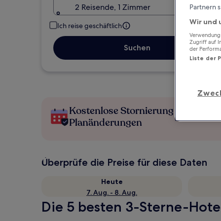
2 Reisende, 1 Zimmer
Partnern s
Wir und 
Ich reise geschäftlich
Verwendung g
Zugriff auf 
Suchen
der Perform
Liste der 
Zwec
Kostenlose Stornierung bei
Planänderungen
Überprüfe die Preise für diese Daten
Heute
7. Aug. - 8. Aug.
Die 5 besten 3-Sterne-Hotels