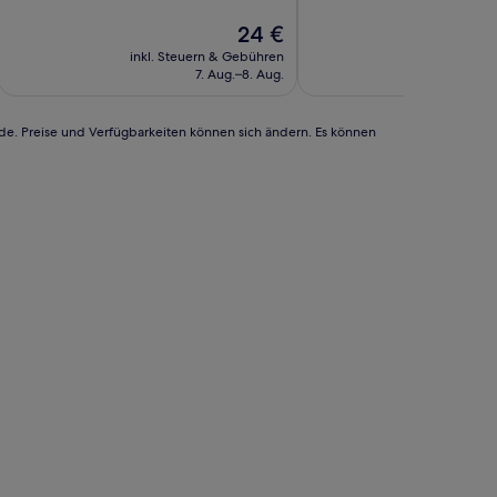
10,
10,
Außergewöhnlich,
Der
Sehr
24 €
(1
Preis
gut,
inkl. Steuern & Gebühren
inkl. Steu
Bewertung)
beträgt
(2
7. Aug.–8. Aug.
24 €
Bewertungen)
rde. Preise und Verfügbarkeiten können sich ändern. Es können