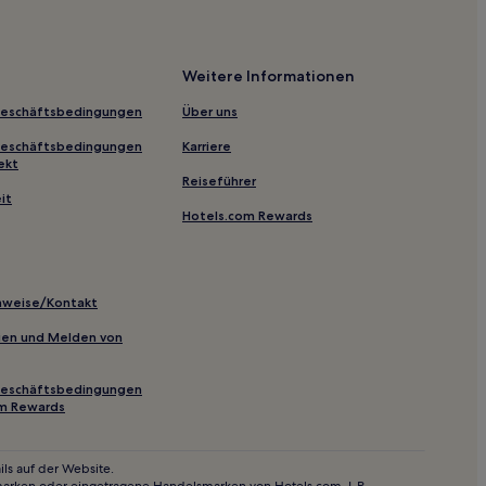
Weitere Informationen
Geschäftsbedingungen
Über uns
Geschäftsbedingungen
Karriere
ekt
Reiseführer
it
Hotels.com Rewards
inweise/Kontakt
inien und Melden von
Geschäftsbedingungen
om Rewards
ls auf der Website.
marken oder eingetragene Handelsmarken von Hotels.com, L.P.