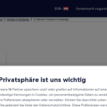
•
EUR
Unterkunft registr
ra
Hotels in Kotaraja
3-Sterne-Hotels in Kotaraja
 Privatsphäre ist uns wichtig
nsere
16
Partner speichern und/ oder greifen auf Informationen auf ein
eindeutige Kennungen in Cookies, um personenbezogene Daten zu verarb
e Präferenzen akzeptieren oder verwalten. Klicken Sie dazu bitte unten
ie jederzeit die Seite der Datenschutzrichtlinie. Diese Präferenzen we