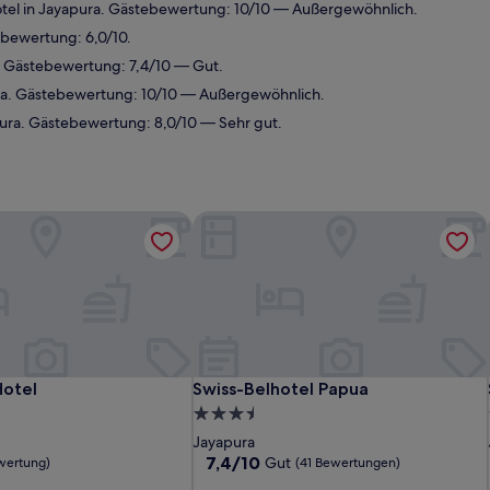
el in Jayapura. Gästebewertung: 10/10 — Außergewöhnlich.
bewertung: 6,0/10.
. Gästebewertung: 7,4/10 — Gut.
ra. Gästebewertung: 10/10 — Außergewöhnlich.
ura. Gästebewertung: 8,0/10 — Sehr gut.
otel
Swiss-Belhotel Papua
otel
Swiss-Belhotel Papua
otel
Swiss-Belhotel Papua
3.5-
Sterne-
Jayapura
Unterkunft
7.4
7,4/10
Gut
wertung)
(41 Bewertungen)
von