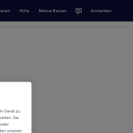
ieren
Hilfe
Meine Reisen
Anmelden
em Gerät zu,
eiten. Sie
 oder
rden unseren