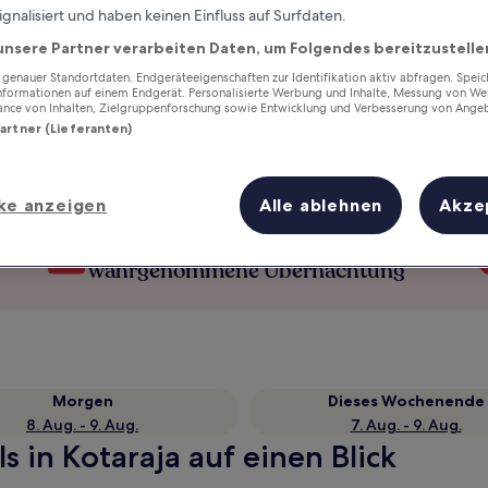
ignalisiert und haben keinen Einfluss auf Surfdaten.
unsere Partner verarbeiten Daten, um Folgendes bereitzustelle
enauer Standortdaten. Endgeräteeigenschaften zur Identifikation aktiv abfragen. Spei
Informationen auf einem Endgerät. Personalisierte Werbung und Inhalte, Messung von We
ance von Inhalten, Zielgruppenforschung sowie Entwicklung und Verbesserung von Ange
Partner (Lieferanten)
ke anzeigen
Alle ablehnen
Akze
Verdiene Prämien für jede
wahrgenommene Übernachtung
Morgen
Dieses Wochenende
8. Aug. - 9. Aug.
7. Aug. - 9. Aug.
 in Kotaraja auf einen Blick