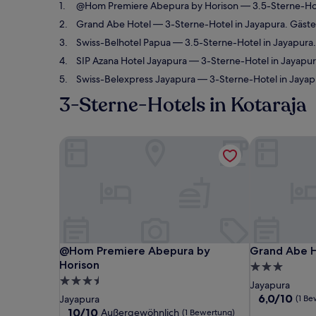
@Hom Premiere Abepura by Horison
— 3.5-Sterne-Hot
Grand Abe Hotel
— 3-Sterne-Hotel in Jayapura. Gäste
Swiss-Belhotel Papua
— 3.5-Sterne-Hotel in Jayapura
SIP Azana Hotel Jayapura
— 3-Sterne-Hotel in Jayapu
Swiss-Belexpress Jayapura
— 3-Sterne-Hotel in Jayap
3-Sterne-Hotels in Kotaraja
@Hom Premiere Abepura by Horison
Grand Abe H
@Hom Premiere Abepura by Horison
Grand Abe H
@Hom Premiere Abepura by
Grand Abe H
Horison
3.0-
3.5-
Sterne-
Jayapura
Sterne-
Unterkunft
6.0
6,0/10
Jayapura
(1 Be
von
Unterkunft
10.0
10/10
Außergewöhnlich
(1 Bewertung)