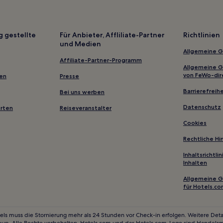
g gestellte
Für Anbieter, Affliliate-Partner
Richtlinien
und Medien
Allgemeine 
Affiliate-Partner-Programm
Allgemeine 
von FeWo-dir
gen
Presse
Barrierefreihe
Bei uns werben
Datenschutz
erten
Reiseveranstalter
Cookies
Rechtliche H
Inhaltsrichtl
Inhalten
Allgemeine 
für Hotels.c
els muss die Stornierung mehr als 24 Stunden vor Check-in erfolgen. Weitere Detai
oup. Alle Rechte vorbehalten. Hotels.com und das Hotels.com-Logo sind Handels