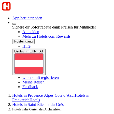
App herunterladen
Sichere dir Sofortrabatte dank Preisen für Mitglieder
Anmelden
Mehr zu Hotels.com Rewards
Posteingang
Hilfe
Deutsch · EUR · AT
Unterkunft registrieren
Meine Reisen
Feedback
Hotels in Provence-Alpes-Côte d’Azur
Hotels in
Frankreich
Hotels
Hotels in Saint-Étienne-du-Grès
Hotels nahe Garten des Alchemisten