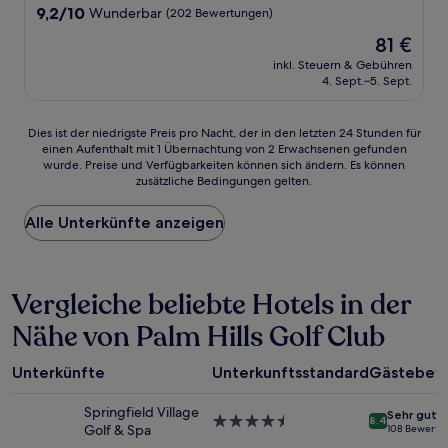
Unterkunft
9.2
9,2/10
Wunderbar
(202 Bewertungen)
von
Der
81 €
10,
Preis
Wunderbar,
inkl. Steuern & Gebühren
beträgt
4. Sept.–5. Sept.
(202
81 €
Bewertungen)
Dies
Dies ist der niedrigste Preis pro Nacht, der in den letzten 24 Stunden für
einen Aufenthalt mit 1 Übernachtung von 2 Erwachsenen gefunden
ist
wurde. Preise und Verfügbarkeiten können sich ändern. Es können
der
zusätzliche Bedingungen gelten.
niedrigste
Preis
Alle Unterkünfte anzeigen
pro
Nacht,
der
in
Vergleiche beliebte Hotels in der
den
letzten
Nähe von Palm Hills Golf Club
24 Stunden
für
einen
Unterkünfte
Unterkunftsstandard
Gästebew
Aufenthalt
mit
Springfield Village
Sehr gut
1 Übernachtung
4.5-
8.4
Golf & Spa
108 Bewertu
von
Sterne-