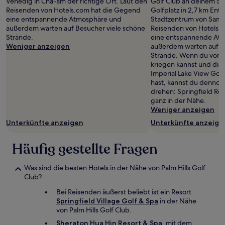
Venedig in Cha-am der richtige Ort. Laut den
Golf Club an deinem Sc
Reisenden von Hotels.com hat die Gegend
Golfplatz in 2,7 km En
eine entspannende Atmosphäre und
Stadtzentrum von Sam P
außerdem warten auf Besucher viele schöne
Reisenden von Hotels.
Strände.
eine entspannende At
Weniger anzeigen
außerdem warten auf B
Strände. Wenn du vom 
kriegen kannst und die 
Imperial Lake View Gol
hast, kannst du dennoc
drehen: Springfield Roy
ganz in der Nähe.
Weniger anzeigen
Unterkünfte anzeigen
Unterkünfte anzeige
Häufig gestellte Fragen
Was sind die besten Hotels in der Nähe von Palm Hills Golf
Club?
Bei Reisenden äußerst beliebt ist ein Resort
Springfield Village Golf & Spa
in der Nähe
von Palm Hills Golf Club.
Sheraton Hua Hin Resort & Spa
, mit dem