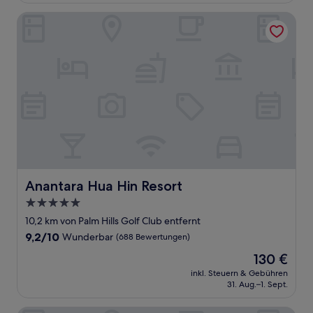
Bewertungen)
Anantara Hua Hin Resort
Anantara Hua Hin Resort
Anantara Hua Hin Resort
5.0-
Sterne-
10,2 km von Palm Hills Golf Club entfernt
Unterkunft
9.2
9,2/10
Wunderbar
(688 Bewertungen)
von
Der
130 €
10,
Preis
Wunderbar,
inkl. Steuern & Gebühren
beträgt
31. Aug.–1. Sept.
(688
130 €
Bewertungen)