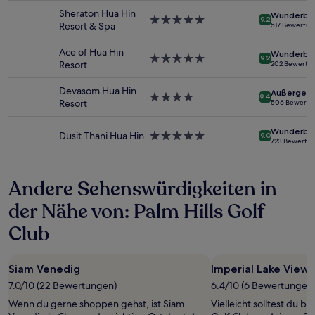
2 Erwachsenen
Unterkunft
Sheraton Hua Hin
Wunderba
gefunden
5.0-
9.2
Resort & Spa
517 Bewertu
wurde.
Sterne-
Preise
Unterkunft
Ace of Hua Hin
Wunderba
und
5.0-
9.2
Resort
202 Bewertu
Verfügbarkeiten
Sterne-
können
Unterkunft
Devasom Hua Hin
Außergewö
sich
4.0-
9.4
Resort
506 Bewertu
ändern.
Sterne-
Es
Unterkunft
Wunderba
können
Dusit Thani Hua Hin
5.0-
9.0
723 Bewertu
zusätzliche
Sterne-
Bedingungen
Unterkunft
gelten.
Andere Sehenswürdigkeiten in
der Nähe von: Palm Hills Golf
Club
Siam Venedig
Imperial Lake View 
7.0/10 (22 Bewertungen)
6.4/10 (6 Bewertungen
Wenn du gerne shoppen gehst, ist Siam
Vielleicht solltest du b