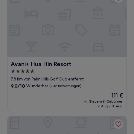
Avani+ Hua Hin Resort
Avani+ Hua Hin Resort
5.0-
Sterne-
7,8 km von Palm Hills Golf Club entfernt
Unterkunft
9.0
9,0/10
Wunderbar
(202 Bewertungen)
von
Der
111 €
10,
Preis
Wunderbar,
inkl. Steuern & Gebühren
beträgt
9. Aug.–10. Aug.
(202
111 €
Bewertungen)
Kiang Haad Beach Hua Hin