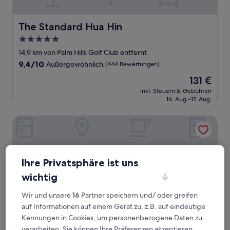
The Standard Hua Hin
The Standard Hua Hin
5.0-
Sterne-
14,9 km von Palm Hills Golf Club entfernt
Unterkunft
9.4
9,4/10
Außergewöhnlich
(444 Bewertungen)
von
Der
131 €
10,
Preis
Außergewöhnlich,
inkl. Steuern & Gebühren
beträgt
16. Aug.–17. Aug.
(444
131 €
Bewertungen)
Springfield Village Golf & Spa
Ihre Privatsphäre ist uns
wichtig
Wir und unsere
16
Partner speichern und/ oder greifen
auf Informationen auf einem Gerät zu, z.B. auf eindeutige
Kennungen in Cookies, um personenbezogene Daten zu
verarbeiten. Sie können Ihre Präferenzen akzeptieren