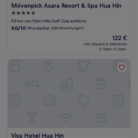
Mövenpick Asara Resort & Spa Hua Hin
Mövenpick Asara Resort & Spa Hua Hin
5.0-
Sterne-
9,9 km von Palm Hills Golf Club entfernt
Unterkunft
9.0
9,0/10
Wunderbar
(688 Bewertungen)
von
Der
122 €
10,
Preis
Wunderbar,
inkl. Steuern & Gebühren
beträgt
2. Sept.–3. Sept.
(688
122 €
Bewertungen)
Visa Hotel Hua Hin
Visa Hotel Hua Hin
Visa Hotel Hua Hin