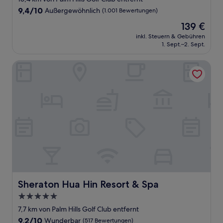
Unterkunft
9.4
9,4/10
Außergewöhnlich
(1.001 Bewertungen)
von
Der
139 €
10,
Preis
Außergewöhnlich,
inkl. Steuern & Gebühren
beträgt
1. Sept.–2. Sept.
(1.001
139 €
Bewertungen)
Sheraton Hua Hin Resort & Spa
Sheraton Hua Hin Resort & Spa
Sheraton Hua Hin Resort & Spa
5.0-
Sterne-
7,7 km von Palm Hills Golf Club entfernt
Unterkunft
9.2
9,2/10
Wunderbar
(517 Bewertungen)