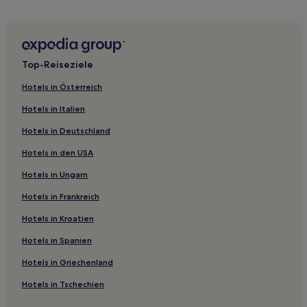
Hotels nahe Camel Republic
Hotels nahe Imperial Lake View Golf Club
Hotels nahe Südstrand von Cha-Am
Top-Reiseziele
Hotels nahe Phet Beach
Hotels in Österreich
Klat Luang Hotels
Hotels in Italien
Hotels nahe Cha-am Waldpark
Hotels in Deutschland
Hotels in den USA
Hotels in Ungarn
Hotels in Frankreich
Hotels in Kroatien
Hotels in Spanien
Hotels in Griechenland
Hotels in Tschechien