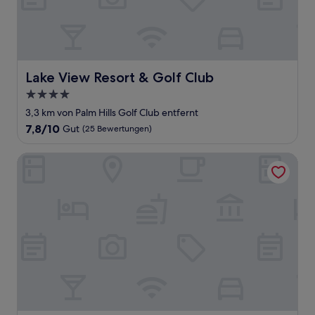
Lake View Resort & Golf Club
Lake View Resort & Golf Club
4.0-
Sterne-
3,3 km von Palm Hills Golf Club entfernt
Unterkunft
7.8
7,8/10
Gut
(25 Bewertungen)
von
10,
Mövenpick Asara Resort & Spa Hua Hin
Gut,
(25
Bewertungen)