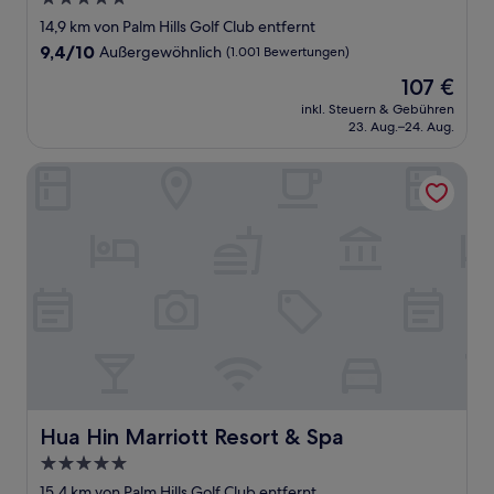
Sterne-
14,9 km von Palm Hills Golf Club entfernt
Unterkunft
9.4
9,4/10
Außergewöhnlich
(1.001 Bewertungen)
von
Der
107 €
10,
Preis
Außergewöhnlich,
inkl. Steuern & Gebühren
beträgt
23. Aug.–24. Aug.
(1.001
107 €
Bewertungen)
Hua Hin Marriott Resort & Spa
Hua Hin Marriott Resort & Spa
Hua Hin Marriott Resort & Spa
5.0-
Sterne-
15,4 km von Palm Hills Golf Club entfernt