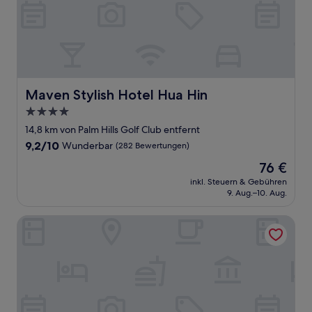
Maven Stylish Hotel Hua Hin
Maven Stylish Hotel Hua Hin
4.0-
Sterne-
14,8 km von Palm Hills Golf Club entfernt
Unterkunft
9.2
9,2/10
Wunderbar
(282 Bewertungen)
von
Der
76 €
10,
Preis
Wunderbar,
inkl. Steuern & Gebühren
beträgt
9. Aug.–10. Aug.
(282
76 €
Bewertungen)
Lake View Resort & Golf Club