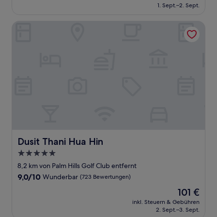
beträgt
1. Sept.–2. Sept.
(1.005
85 €
Bewertungen)
Dusit Thani Hua Hin
Dusit Thani Hua Hin
Dusit Thani Hua Hin
5.0-
Sterne-
8,2 km von Palm Hills Golf Club entfernt
Unterkunft
9.0
9,0/10
Wunderbar
(723 Bewertungen)
von
Der
101 €
10,
Preis
Wunderbar,
inkl. Steuern & Gebühren
beträgt
2. Sept.–3. Sept.
(723
101 €