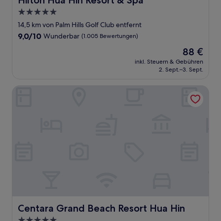
Hilton Hua Hin Resort & Spa
5.0-
Sterne-
14,5 km von Palm Hills Golf Club entfernt
Unterkunft
9.0
9,0/10
Wunderbar
(1.005 Bewertungen)
von
Der
88 €
10,
Preis
Wunderbar,
inkl. Steuern & Gebühren
beträgt
2. Sept.–3. Sept.
(1.005
88 €
Bewertungen)
Centara Grand Beach Resort Hua Hin
Centara Grand Beach Resort Hua Hin
Centara Grand Beach Resort Hua Hin
5.0-