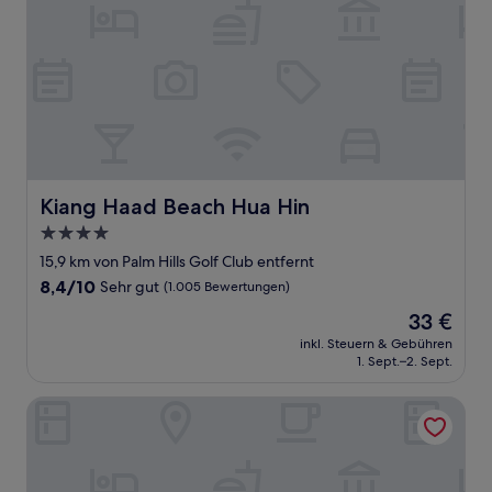
Kiang Haad Beach Hua Hin
Kiang Haad Beach Hua Hin
4.0-
Sterne-
15,9 km von Palm Hills Golf Club entfernt
Unterkunft
8.4
8,4/10
Sehr gut
(1.005 Bewertungen)
von
Der
33 €
10,
Preis
Sehr
inkl. Steuern & Gebühren
beträgt
1. Sept.–2. Sept.
gut,
33 €
(1.005
Bewertungen)
Seamira House Huahin