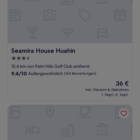
Seamira House Huahin
Seamira House Huahin
3.5-
Sterne-
15,6 km von Palm Hills Golf Club entfernt
Unterkunft
9.4
9,4/10
Außergewöhnlich
(164 Bewertungen)
von
Der
36 €
10,
Preis
Außergewöhnlich,
inkl. Steuern & Gebühren
beträgt
1. Sept.–2. Sept.
(164
36 €
Bewertungen)
Maven Stylish Hotel Hua Hin