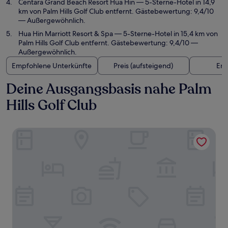
Centara Grand Beach Resort Hua Hin
— 5-Sterne-Hotel in 14,9
km von Palm Hills Golf Club entfernt. Gästebewertung: 9,4/10
— Außergewöhnlich.
Hua Hin Marriott Resort & Spa
— 5-Sterne-Hotel in 15,4 km von
Palm Hills Golf Club entfernt. Gästebewertung: 9,4/10 —
Außergewöhnlich.
Empfohlene Unterkünfte
Preis (aufsteigend)
Ent
Deine Ausgangsbasis nahe Palm
Hills Golf Club
The Standard Hua Hin