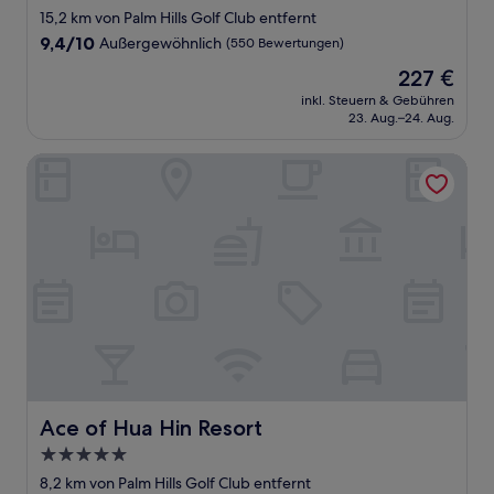
Sterne-
15,2 km von Palm Hills Golf Club entfernt
Unterkunft
9.4
9,4/10
Außergewöhnlich
(550 Bewertungen)
von
Der
227 €
10,
Preis
Außergewöhnlich,
inkl. Steuern & Gebühren
beträgt
23. Aug.–24. Aug.
(550
227 €
Bewertungen)
Ace of Hua Hin Resort
Ace of Hua Hin Resort
Ace of Hua Hin Resort
5.0-
Sterne-
8,2 km von Palm Hills Golf Club entfernt