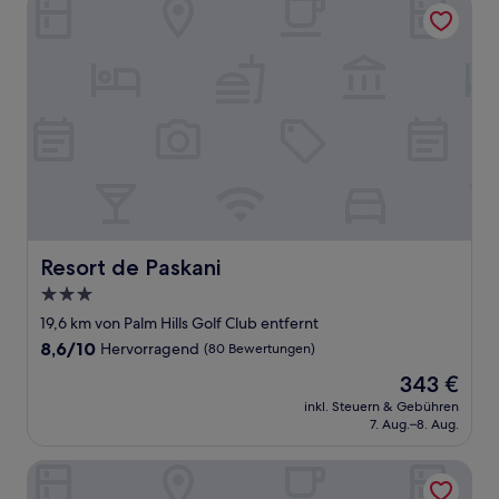
Resort de Paskani
Resort de Paskani
Resort de Paskani
3.0-
Sterne-
19,6 km von Palm Hills Golf Club entfernt
Unterkunft
8.6
8,6/10
Hervorragend
(80 Bewertungen)
von
Der
343 €
10,
Preis
Hervorragend,
inkl. Steuern & Gebühren
beträgt
7. Aug.–8. Aug.
(80
343 €
Bewertungen)
Avani+ Hua Hin Resort