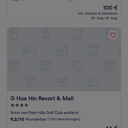
von
Der
100 €
10,
Preis
Wunderbar,
inkl. Steuern & Gebühren
beträgt
30. Aug.–31. Aug.
(517
100 €
Bewertungen)
G Hua Hin Resort & Mall
G Hua Hin Resort & Mall
G Hua Hin Resort & Mall
4.0-
Sterne-
16 km von Palm Hills Golf Club entfernt
Unterkunft
9.2
9,2/10
Wunderbar
(1.002 Bewertungen)
von
Der