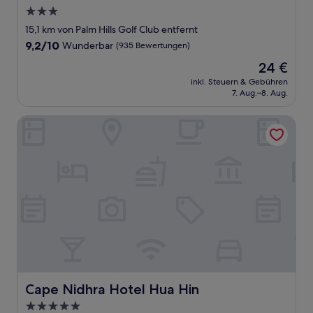
3.0-
Sterne-
15,1 km von Palm Hills Golf Club entfernt
Unterkunft
9.2
9,2/10
Wunderbar
(935 Bewertungen)
von
Der
24 €
10,
Preis
Wunderbar,
inkl. Steuern & Gebühren
beträgt
7. Aug.–8. Aug.
(935
24 €
Bewertungen)
Cape Nidhra Hotel Hua Hin
Cape Nidhra Hotel Hua Hin
Cape Nidhra Hotel Hua Hin
5.0-