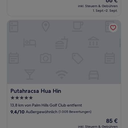
66 €
10,
Preis
Wunderbar,
inkl. Steuern & Gebühren
beträgt
1. Sept.–2. Sept.
(1.002
66 €
Bewertungen)
Putahracsa Hua Hin
Putahracsa Hua Hin
Putahracsa Hua Hin
5.0-
Sterne-
13,8 km von Palm Hills Golf Club entfernt
Unterkunft
9.4
9,4/10
Außergewöhnlich
(1.005 Bewertungen)
von
Der
85 €
10,
Preis
Außergewöhnlich,
inkl. Steuern & Gebühren