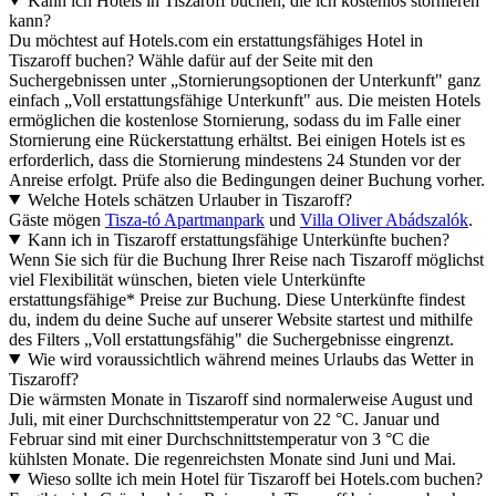
Kann ich Hotels in Tiszaroff buchen, die ich kostenlos stornieren
kann?
Du möchtest auf Hotels.com ein erstattungsfähiges Hotel in
Tiszaroff buchen? Wähle dafür auf der Seite mit den
Suchergebnissen unter „Stornierungsoptionen der Unterkunft" ganz
einfach „Voll erstattungsfähige Unterkunft" aus. Die meisten Hotels
ermöglichen die kostenlose Stornierung, sodass du im Falle einer
Stornierung eine Rückerstattung erhältst. Bei einigen Hotels ist es
erforderlich, dass die Stornierung mindestens 24 Stunden vor der
Anreise erfolgt. Prüfe also die Bedingungen deiner Buchung vorher.
Welche Hotels schätzen Urlauber in Tiszaroff?
Gäste mögen
Tisza-tó Apartmanpark
und
Villa Oliver Abádszalók
.
Kann ich in Tiszaroff erstattungsfähige Unterkünfte buchen?
Wenn Sie sich für die Buchung Ihrer Reise nach Tiszaroff möglichst
viel Flexibilität wünschen, bieten viele Unterkünfte
erstattungsfähige* Preise zur Buchung. Diese Unterkünfte findest
du, indem du deine Suche auf unserer Website startest und mithilfe
des Filters „Voll erstattungsfähig" die Suchergebnisse eingrenzt.
Wie wird voraussichtlich während meines Urlaubs das Wetter in
Tiszaroff?
Die wärmsten Monate in Tiszaroff sind normalerweise August und
Juli, mit einer Durchschnittstemperatur von 22 °C. Januar und
Februar sind mit einer Durchschnittstemperatur von 3 °C die
kühlsten Monate. Die regenreichsten Monate sind Juni und Mai.
Wieso sollte ich mein Hotel für Tiszaroff bei Hotels.com buchen?