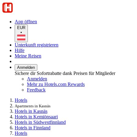
App öffnen
EUR
•
Unterkunft registrieren
Hilfe
Meine Reisen
Anmelden
Sichere dir Sofortrabatte dank Preisen für Mitglieder
Anmelden
Mehr zu Hotels.com Rewards
Feedback
Hotels
Apartments in Kasnäs
Hotels in Kasnäs
Hotels in Kemiönsaari
Hotels in Südwestfinnland
Hotels in Finnland
Hotels