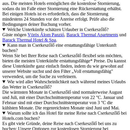
aus. Die meisten Hotels ermöglichen die kostenlose Stornierung,
sodass du im Falle einer Stornierung eine Rückerstattung erhältst.
Bei einigen Hotels ist es erforderlich, dass die Stornierung
mindestens 24 Stunden vor der Anreise erfolgt. Prüfe also die
Bedingungen deiner Buchung vorher.
Welche Unterkünfte schätzen Urlauber in Cserkeszőlő?
Gäste mögen
Vörös Álom Panzió
,
Barack Thermal Apartments
und
Barack Thermal Hotel & Spa
.
Kann man in Cserkeszőlő eine erstattungsfähige Unterkunft
buchen?
Wenn Sie bei Ihrer Reise nach Cserkeszőlő flexibel sein möchten,
bieten die meisten Unterkünfte erstattungsfähige* Preise. Du kannst
diese Unterkünfte ganz einfach finden, indem du wie gewohnt auf
unserer Website suchst und den Filter „Voll erstattungsfähig"
verwendest, um die Suche zu verfeinern.
Wie wird aller Wahrscheinlichkeit nach während meines Urlaubs
das Wetter in Cserkeszőlő?
Die wärmsten Monate in Cserkeszőlő sind normalerweise August
und Juli, mit einer Durchschnittstemperatur von 22 °C. Januar und
Februar sind mit einer Durchschnittstemperatur von 3 °C die
kühlsten Monate. Die regenreichsten Monate sind Juni und Mai.
Warum sollte ich das Hotel für meine Reise nach Cserkeszőlő bei
Hotels.com buchen?
Es gibt viele Gründe, deine Reise nach Cserkeszőlő bei uns zu
buchen: Unsere Optionen zur kostenlosen Stornierung bei