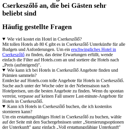
Cserkeszőlő an, die bei Gästen sehr
beliebt sind
Häufig gestellte Fragen
Wie viel kostet ein Hotel in Cserkeszőlő?
Mit tollen Hotels ab 80 € gibt es in Cserkeszőlő Unterkünfte für alle
Budgets und Anforderungen. Um ein
erschwingliches Hotel in
Cserkeszőlő
zu finden, das deine Erwartungen erfüllt, wende
einfach die Filter auf Hotels.com an und sortiere die Hotels nach
„Preis (aufsteigend)".
Wie kann ich bei Hotels in Cserkeszőlő Angebote finden und
Prämien sammeln?
Entdecke auf Hotels.com tolle Angebote für Hotels in Cserkeszőlő.
Suche auch unter der Woche oder in der Nebensaison nach
Hotelpreisen, um die besten Angebote zu finden. Wenn du spontan
verreist, verpasse auf keinen Fall unsere Last-minute-Angebote für
Hotels in Cserkeszőlő.
Kann ich Hotels in Cserkeszőlő buchen, die ich kostenlos
stornieren kann?
Um ein erstattungsfähiges Hotel in Cserkeszőlő zu buchen, wähle
auf der Seite mit den Suchergebnissen unter „Stornierungsoptionen
der Unterkunft" ganz einfach „Voll erstattungsfähige Unterkunft"