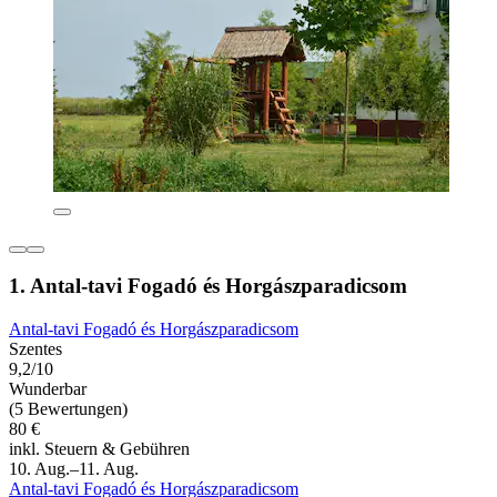
1. Antal-tavi Fogadó és Horgászparadicsom
Antal-tavi Fogadó és Horgászparadicsom
Szentes
9,2/10
Wunderbar
(5 Bewertungen)
80 €
inkl. Steuern & Gebühren
10. Aug.–11. Aug.
Antal-tavi Fogadó és Horgászparadicsom