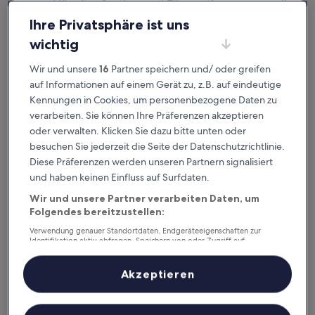
ausgeklügelter Sortier- und Filteroptionen genau die
Unterkunft, die zu dir passt. Wir wollen schließlich sicher
Ihre Privatsphäre ist uns
sein,
dass dein Aufenthalt deine Erwartungen übertrifft.
wichtig
Wir und unsere
16
Partner speichern und/ oder greifen
Verfügbar für iOS und Android
auf Informationen auf einem Gerät zu, z.B. auf eindeutige
Kennungen in Cookies, um personenbezogene Daten zu
verarbeiten. Sie können Ihre Präferenzen akzeptieren
oder verwalten. Klicken Sie dazu bitte unten oder
besuchen Sie jederzeit die Seite der Datenschutzrichtlinie.
Diese Präferenzen werden unseren Partnern signalisiert
und haben keinen Einfluss auf Surfdaten.
Wir und unsere Partner verarbeiten Daten, um
Folgendes bereitzustellen:
Verwendung genauer Standortdaten. Endgeräteeigenschaften zur
Gute Gründe, unsere App
Identifikation aktiv abfragen. Speichern von oder Zugriff auf
Informationen auf einem Endgerät. Personalisierte Werbung und
herunterzuladen
Inhalte, Messung von Werbeleistung und der Performance von Inhalten,
Zielgruppenforschung sowie Entwicklung und Verbesserung von
Akzeptieren
Angeboten.
Liste der Partner (Lieferanten)