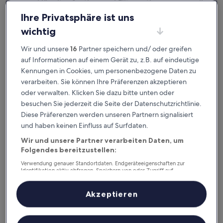
ausgeklügelter Sortier- und Filteroptionen genau die
Unterkunft, die zu dir passt. Wir wollen schließlich sicher
Ihre Privatsphäre ist uns
sein,
dass dein Aufenthalt deine Erwartungen übertrifft.
wichtig
Wir und unsere
16
Partner speichern und/ oder greifen
Verfügbar für iOS und Android
auf Informationen auf einem Gerät zu, z.B. auf eindeutige
Kennungen in Cookies, um personenbezogene Daten zu
verarbeiten. Sie können Ihre Präferenzen akzeptieren
oder verwalten. Klicken Sie dazu bitte unten oder
besuchen Sie jederzeit die Seite der Datenschutzrichtlinie.
Diese Präferenzen werden unseren Partnern signalisiert
und haben keinen Einfluss auf Surfdaten.
Wir und unsere Partner verarbeiten Daten, um
Folgendes bereitzustellen:
Verwendung genauer Standortdaten. Endgeräteeigenschaften zur
Gute Gründe, unsere App
Identifikation aktiv abfragen. Speichern von oder Zugriff auf
Informationen auf einem Endgerät. Personalisierte Werbung und
herunterzuladen
Inhalte, Messung von Werbeleistung und der Performance von Inhalten,
Zielgruppenforschung sowie Entwicklung und Verbesserung von
Akzeptieren
Angeboten.
Liste der Partner (Lieferanten)